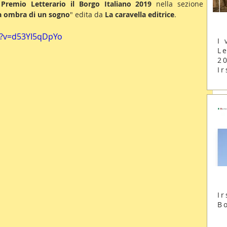
 
Premio Letterario il Borgo Italiano 2019
 nella sezione 
a ombra di un sogno
" edita da 
La caravella editrice
.
h?v=d53YI5qDpYo
I 
Le
2
Ir
Ir
B