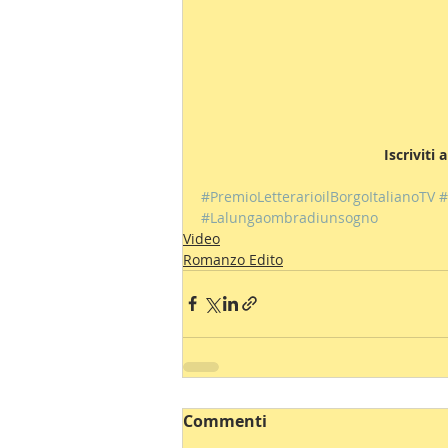
 Iscriviti
#PremioLetterarioilBorgoItalianoTV
#
#Lalungaombradiunsogno
Video
Romanzo Edito
Commenti