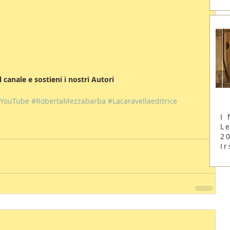
 al canale e sostieni i nostri Autori
YouTube
#RobertaMezzabarba
#Lacaravellaeditrice
I 
Le
2
Ir