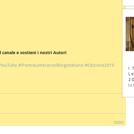
 al canale e sostieni i nostri Autori
YouTube
#PremioLetterarioilBorgoItaliano
#Edizione2019
I 
Le
2
Ir