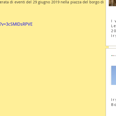
ata di eventi del 29 giugno 2019 nella piazza del borgo di 
I 
h?v=3cSMIDsRPVE
Le
2
Ir
Ir
B