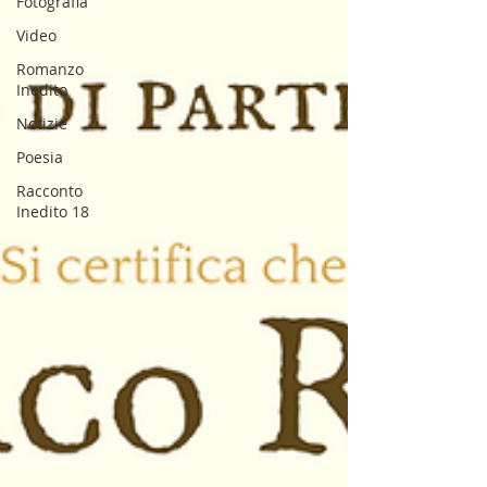
Fotografia
Video
Romanzo
Inedito
Notizie
Poesia
Racconto
Inedito 18