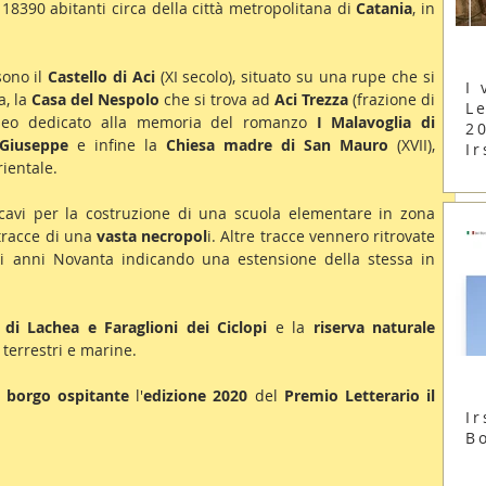
18390 abitanti circa della città metropolitana di 
Catania
, in 
ono il 
Castello di Aci 
(XI secolo), situato su una rupe che si 
I 
, la 
Casa del Nespolo
 che si trova ad 
Aci Trezza
 (frazione di 
Le
useo dedicato alla memoria del romanzo 
I Malavoglia di 
2
 Giuseppe
 e infine la 
Chiesa madre di San Mauro
 (XVII), 
Ir
rientale.
cavi per la costruzione di una scuola elementare in zona 
tracce di una 
vasta necropol
i. Altre tracce vennero ritrovate 
li anni Novanta indicando una estensione della stessa in 
a di Lachea e Faraglioni dei Ciclopi
 e la 
riserva naturale 
 terrestri e marine.
 
borgo ospitante
 l'
edizione 2020
 del 
Premio Letterario il 
Ir
B