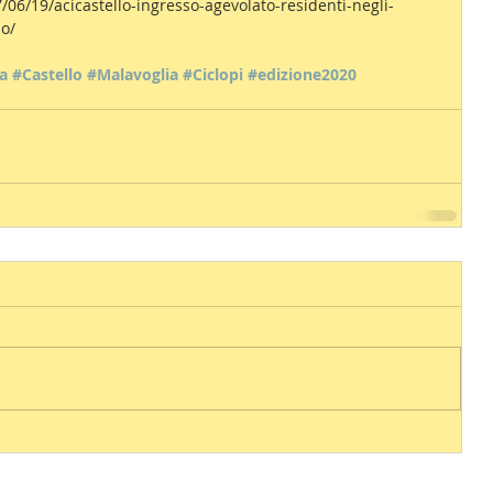
7/06/19/acicastello-ingresso-agevolato-residenti-negli-
do/
a
#Castello
#Malavoglia
#Ciclopi
#edizione2020