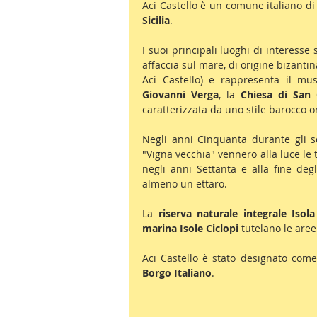
Aci Castello è un comune italiano di 
Sicilia
.
I suoi principali luoghi di interesse s
affaccia sul mare, di origine bizantina
Aci Castello) e rappresenta il m
Giovanni Verga
, la 
Chiesa di San
caratterizzata da uno stile barocco o
Negli anni Cinquanta durante gli s
"Vigna vecchia" vennero alla luce le 
negli anni Settanta e alla fine deg
almeno un ettaro.
La 
riserva naturale integrale Isol
marina Isole Ciclopi
 tutelano le aree
Aci Castello è stato designato come
Borgo Italiano
.