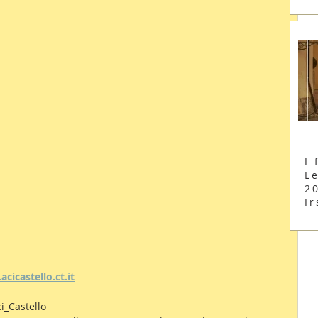
I 
Le
2
Ir
icastello.ct.it
ci_Castello