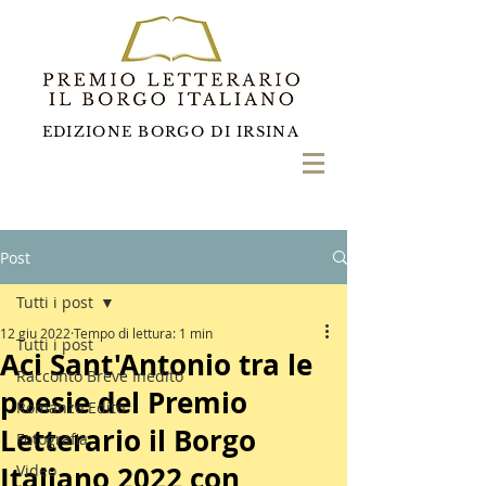
EDIZIONE BORGO DI IRSINA
Post
Tutti i post
12 giu 2022
Tempo di lettura: 1 min
Tutti i post
Aci Sant'Antonio tra le
Racconto Breve Inedito
poesie del Premio
Romanzo Edito
Letterario il Borgo
Fotografia
Italiano 2022 con
Video