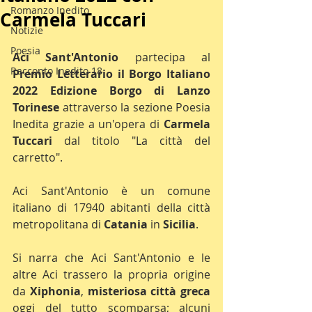
Romanzo Inedito
Carmela Tuccari
Notizie
Poesia
Aci Sant'Antonio 
partecipa al 
Racconto Inedito 18
Premio Letterario il Borgo Italiano 
2022 Edizione Borgo di Lanzo 
Torinese
 attraverso la sezione Poesia 
Inedita grazie a un'opera di 
Carmela 
Tuccari
 dal titolo "La città del 
carretto".
Aci Sant'Antonio è un comune 
italiano di 17940 abitanti della città 
metropolitana di 
Catania 
in 
Sicilia
.
Si narra che Aci Sant'Antonio e le 
altre Aci trassero la propria origine 
da 
Xiphonia
, 
misteriosa città greca
oggi del tutto scomparsa; alcuni 