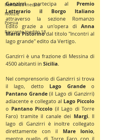
Ganzirri 
partecipa al 
Premio 
Romanzo Inedito
Letterario il Borgo Italiano
Notizie
attraverso la sezione Romanzo 
Poesia
Edito grazie a un'opera di 
Anna 
Racconto Inedito 18
Maria Pistorino
 dal titolo "Incontri al 
lago grande" edito da Vertigo.
Ganzirri è una frazione di Messina di 
4500 abitanti in 
Sicilia
.
Nel comprensorio di Ganzirri si trova 
il lago, detto 
Lago Grande
 o 
Pantano Grande
 (il Lago di Ganzirri) 
adiacente e collegato al 
Lago Piccolo
o 
Pantano Piccolo
 (il Lago di Torre 
Faro) tramite il canale dei 
Margi
. Il 
lago di Ganzirri è inoltre collegato 
direttamente con il 
Mare Ionio
, 
mentre quello di Torre Faro con il 