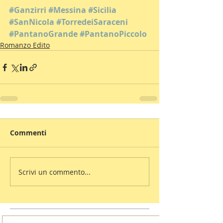
#Ganzirri
#Messina
#Sicilia
#SanNicola
#TorredeiSaraceni
#PantanoGrande
#PantanoPiccolo
Romanzo Edito
Commenti
Scrivi un commento...