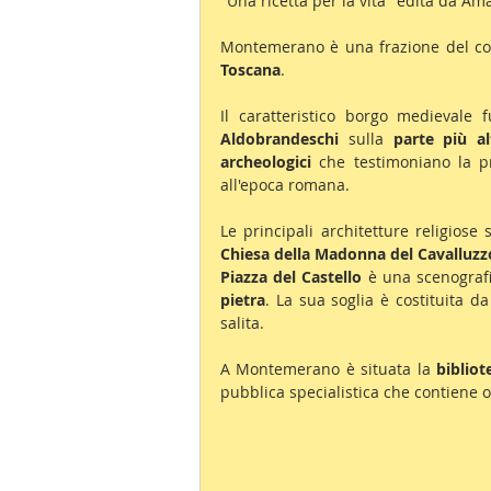
"Una ricetta per la vita" edita da Am
Montemerano è una frazione del co
Toscana
.
Aldobrandeschi 
sulla 
parte più al
archeologici
 che testimoniano la pre
all'epoca romana.
Le principali architetture religiose 
Chiesa della Madonna del Cavalluzz
Piazza del Castello
 è una scenografi
pietra
. La sua soglia è costituita d
salita.
A Montemerano è situata la 
bibliot
pubblica specialistica che contiene ol