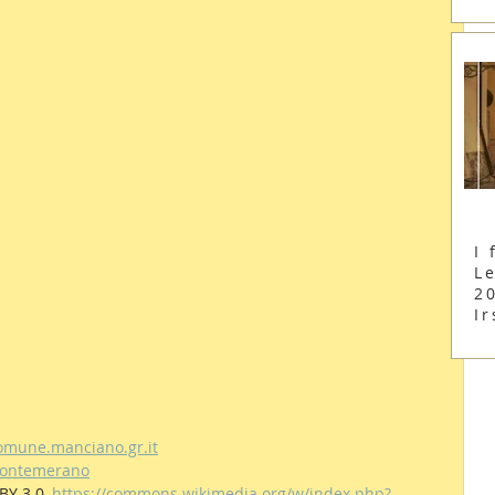
I 
Le
2
Ir
omune.manciano.gr.it
/Montemerano
BY 3.0, 
https://commons.wikimedia.org/w/index.php?