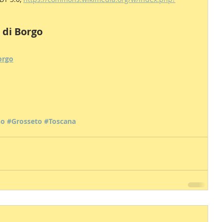
i di Borgo
orgo
no
#Grosseto
#Toscana