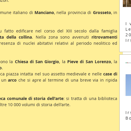
azon.
mune italiano di 
Manciano
, nella provincia di 
Grosseto
, in 
I 
Le
Il caratteristico borgo medievale fu fatto edificare nel corso del XIII secolo dalla famiglia 
2
ta della collina
. Nella zona sono avvenuti 
ritrovamenti 
Ir
senza di nuclei abitativi relativi al periodo neolitico ed 
sono la 
Chiesa di San Giorgio
, la 
Pieve di San Lorenzo
, la 
o
.
ca piazza intatta nel suo assetto medievale e nelle 
case di 
a un 
arco 
che si apre al termine di una breve via in ripida 
eca comunale di storia dell'arte
: si tratta di una biblioteca 
tre 10 000 volumi di storia dell'arte.
Ir
B