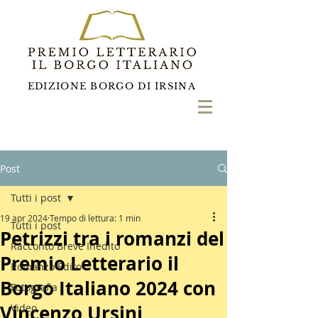
EDIZIONE BORGO DI IRSINA
Post
Tutti i post
19 apr 2024
Tempo di lettura: 1 min
Tutti i post
Petrizzi tra i romanzi del
Racconto Breve Inedito
Premio Letterario il
Romanzo Edito
Borgo Italiano 2024 con
Fotografia
Vincenzo Ursini
Video