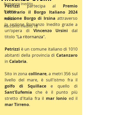
Romanzo Inedito
Petrizzi 
partecipa al 
Premio 
Notizie
Letterario il Borgo Italiano 2024 
edizione Borgo di Irsina
 attraverso 
Poesia
la sezione Romanzo Inedito grazie a 
Racconto Inedito 18
un'opera di 
Vincenzo Ursini
 dal 
titolo "
La ritornanza
". 
Petrizzi 
è un comune italiano di 1010 
abitanti della provincia di 
Catanzaro 
in 
Calabria
.
Sito in zona 
collinare
, a metri 356 sul 
livello del mare, è sull'istmo fra il 
golfo di Squillace
 e quello di 
Sant'Eufemia
 che è il punto più 
stretto d'Italia fra il 
mar Ionio
 ed il 
mar Tirreno
.