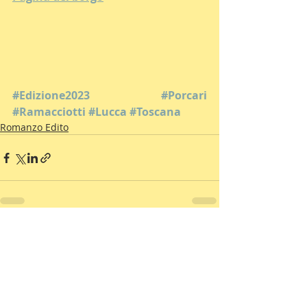
#Edizione2023
#Porcari
#Ramacciotti
#Lucca
#Toscana
Romanzo Edito
Commenti
Scrivi un commento...