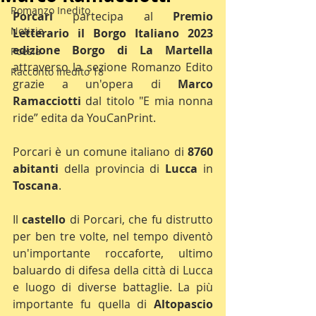
Romanzo Inedito
Porcari 
partecipa al 
Premio 
Notizie
Letterario il Borgo Italiano 2023 
edizione Borgo di La Martella
Poesia
attraverso la sezione Romanzo Edito 
Racconto Inedito 18
grazie a un'opera di 
Marco 
Ramacciotti
 dal titolo "E mia nonna 
ride” edita da YouCanPrint.
Porcari è un comune italiano di 
8760 
abitanti
 della provincia di 
Lucca 
in 
Toscana
.
Il 
castello 
di Porcari, che fu distrutto 
per ben tre volte, nel tempo diventò 
un'importante roccaforte, ultimo 
baluardo di difesa della città di Lucca 
e luogo di diverse battaglie. La più 
importante fu quella di 
Altopascio