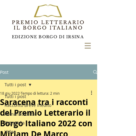
EDIZIONE BORGO DI IRSINA
Post
Tutti i post
18 giu 2022
Tempo di lettura: 2 min
Tutti i post
Saracena tra i racconti
Racconto Breve Inedito
del Premio Letterario il
Romanzo Edito
Borgo Italiano 2022 con
Fotografia
Miriam De Marco
Video