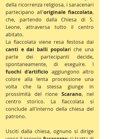
della ricorrenza religiosa, i saracenari 
partecipano all'
originale fiaccolata
, 
che, partendo dalla Chiesa di S. 
Leone, attraversa tutto il centro 
abitato.
La fiaccolata viene resa festosa dai 
canti e dai balli popolar
i che una 
parte dei partecipanti decide, 
spontaneamente, di eseguire. I 
fuochi d'artificio
 aggiungono altro 
colore alla lenta processione una 
volta che la stessa giunge in 
prossimità del rione 
Scarano
, nel 
centro storico. La fiaccolata si 
conclude all'interno della chiesa del 
patrono.
Usciti dalla chiesa, ognuno si dirige 
verso il proprio 
fucarazzo
: si tratta di 