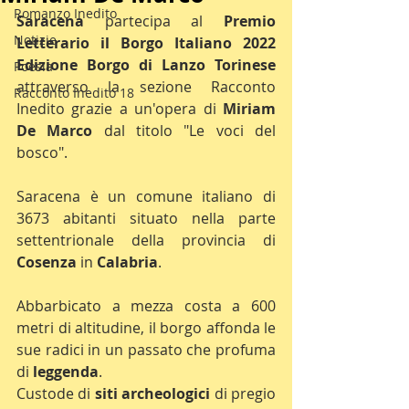
Romanzo Inedito
Saracena 
partecipa al 
Premio 
Notizie
Letterario il Borgo Italiano 2022 
Edizione Borgo di Lanzo Torinese
Poesia
attraverso la sezione Racconto 
Racconto Inedito 18
Inedito grazie a un'opera di 
Miriam 
De Marco 
dal titolo "Le voci del 
bosco".
Saracena è un comune italiano di 
3673 abitanti situato nella parte 
settentrionale della provincia di 
Cosenza 
in 
Calabria
.
Abbarbicato a mezza costa a 600 
metri di altitudine, il borgo affonda le 
sue radici in un passato che profuma 
di 
leggenda
. 
Custode di 
siti archeologici
 di pregio 