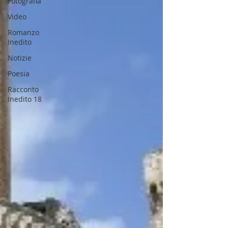
Fotografia
Video
Romanzo
Inedito
Notizie
Poesia
Racconto
Inedito 18