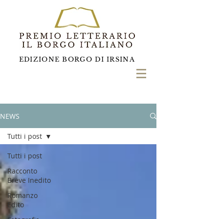
EDIZIONE BORGO DI IRSINA
NEWS
Tutti i post
Tutti i post
Racconto
Breve Inedito
Romanzo
Edito