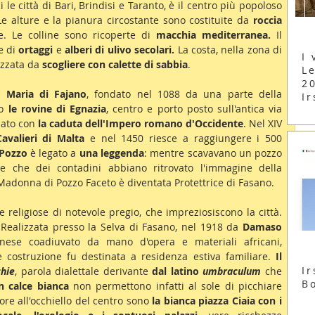
 le città di Bari, Brindisi e Taranto, è il centro più popoloso 
Le alture e la pianura circostante sono costituite da 
roccia 
e. Le colline sono ricoperte di 
macchia mediterranea.
 Il 
e di 
ortaggi
 e 
alberi di ulivo secolari.
 La costa, nella zona di 
I 
izzata da 
scogliere con calette di sabbia
.
Le
2
a Maria di Fajano
, fondato nel 1088 da una parte della 
Ir
o 
le rovine di Egnazia
, centro e porto posto sull'antica via 
ato con 
la caduta dell'Impero romano d'Occidente
. Nel XIV 
Cavalieri di Malta
 e nel 1450 riesce a raggiungere i 500 
 Pozzo
 è legato a 
una leggenda
: mentre scavavano un pozzo 
re che dei contadini abbiano ritrovato l'immagine della 
adonna di Pozzo Faceto è diventata Protettrice di Fasano.
re religiose di notevole pregio, che impreziosiscono la città. 
 Realizzata presso la Selva di Fasano, nel 1918 da 
Damaso 
nese coadiuvato da mano d'opera e materiali africani, 
e costruzione fu destinata a residenza estiva familiare. 
Il 
Ir
hie
, parola dialettale derivante 
dal latino 
umbraculum
 che 
B
in calce bianca
 non permettono infatti al sole di picchiare 
re all'occhiello del centro sono 
la bianca piazza Ciaia con i 