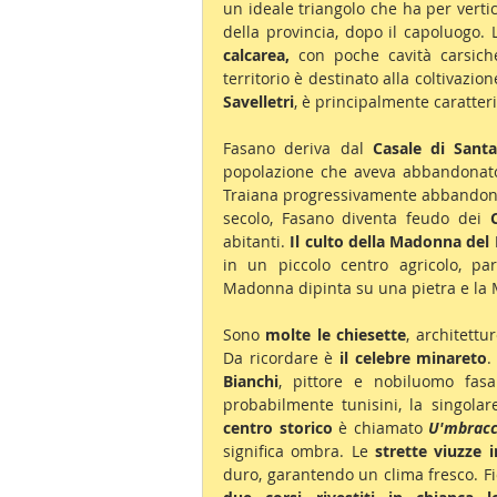
un ideale triangolo che ha per vertici
della provincia, dopo il capoluogo. 
calcarea, 
con poche cavità carsich
territorio è destinato alla coltivazion
Savelletri
, è principalmente caratter
Fasano deriva dal 
Casale di Sant
popolazione che aveva abbandonat
Traiana progressivamente abbandon
secolo, Fasano diventa feudo dei 
abitanti. 
Il culto della Madonna del
in un piccolo centro agricolo, pa
Madonna dipinta su una pietra e la M
Sono 
molte le chiesette
, architettu
Da ricordare è 
il celebre minareto
.
Bianchi
, pittore e nobiluomo fasa
probabilmente tunisini, la singolar
centro storico
 è chiamato 
U'mbracc
significa ombra. Le 
strette viuzze 
duro, garantendo un clima fresco. Fio