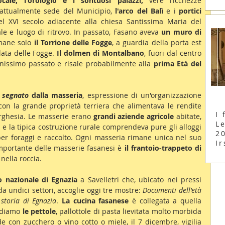
ocale, l'orologio e i sontuosi palazzi,
 vere ricchezze 
 attualmente sede del Municipio, 
l'arco del Balì
 e i 
portici 
el XVI secolo adiacente alla chiesa Santissima Maria del 
e e luogo di ritrovo. In passato, Fasano aveva 
un muro di 
imane solo 
il Torrione delle Fogge
, a guardia della porta est 
lata delle Fogge. 
Il dolmen di Montalbano
, fuori dal centro 
anissimo passato e risale probabilmente alla 
prima Età del 
 
segnato
 dalla masseria
, espressione di un'organizzazione 
 con la grande proprietà terriera che alimentava le rendite 
I 
orghesia. Le masserie erano 
grandi aziende agricole
 abitate, 
Le
i e la tipica costruzione rurale comprendeva pure gli alloggi 
2
i per foraggi e raccolto. Ogni masseria rimane unica nel suo 
Ir
importante delle masserie fasanesi è 
il frantoio-trappeto di 
nella roccia.
o nazionale di Egnazia
 a Savelletri che, ubicato nei pressi 
a undici settori, accoglie oggi tre mostre: 
Documenti dell'età 
 storia di Egnazia
. 
La cucina fasanese
 è collegata a quella 
rdiamo 
le pettole
, pallottole di pasta lievitata molto morbida 
lde con zucchero o vino cotto o miele, il 7 dicembre, vigilia 