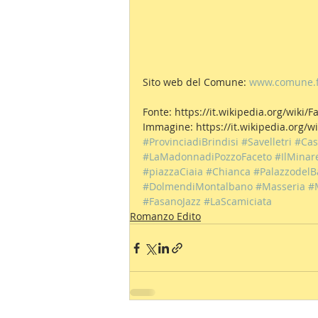
Sito web del Comune: 
www.comune.fa
Fonte: https://it.wikipedia.org/wiki/
Immagine: https://it.wikipedia.org/w
#ProvinciadiBrindisi
#Savelletri
#Cas
#LaMadonnadiPozzoFaceto
#IlMinar
#piazzaCiaia
#Chianca
#PalazzodelBa
#DolmendiMontalbano
#Masseria
#
#FasanoJazz
#LaScamiciata
Romanzo Edito