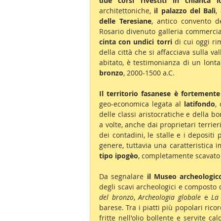
due corsi rivestiti in chianca l
architettoniche, 
il palazzo del Balì
,
delle Teresiane
, antico convento d
Rosario divenuto galleria commercial
cinta con undici torri 
di cui oggi r
della città che si affacciava sulla val
abitato, è testimonianza di un lont
bronzo
, 2000-1500 a.C.
Il territorio fasanese è fortemente
geo-economica legata al 
latifondo
,
delle classi aristocratiche e della b
a volte, anche dai proprietari terrier
dei contadini, le stalle e i deposit
genere, tuttavia una caratteristica 
tipo ipogèo
, completamente scavato 
Da segnalare 
il Museo archeologic
degli scavi archeologici e composto d
del bronzo
, 
Archeologia globale
 e 
La
barese. Tra i piatti più popolari rico
fritte nell'olio bollente e servite ca