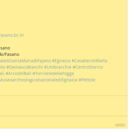
sano.br.it/
Fasano
iki/Fasano
alediSantaMariadiFajano
#Egnazia
#CavalieridiMalta
eto
#DamascoBianchi
#Umbracchie
#CentroStorico
lì
#ArcodelBalì
#TorrionedelleFogge
MuseoarcheologiconazionalediEgnazia
#Pettole