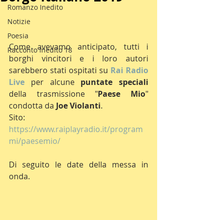
Romanzo Inedito
Notizie
Poesia
Come avevamo anticipato, tutti i 
Racconto Inedito 18
borghi vincitori e i loro autori 
sarebbero stati ospitati su 
Rai Radio 
Live
 per alcune
 puntate speciali
della trasmissione "
Paese Mio
" 
condotta da 
Joe Violanti
.
Sito: 
https://www.raiplayradio.it/program
mi/paesemio/
Di seguito le date della messa in 
onda.