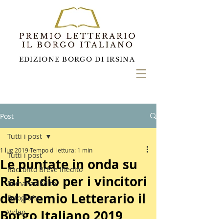
EDIZIONE BORGO DI IRSINA
Post
Tutti i post
1 lug 2019
Tempo di lettura: 1 min
Tutti i post
Le puntate in onda su
Racconto Breve Inedito
Rai Radio per i vincitori
Romanzo Edito
del Premio Letterario il
Fotografia
Borgo Italiano 2019
Video