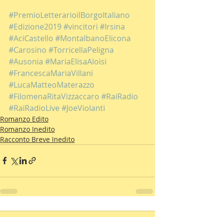
#PremioLetterarioilBorgoItaliano
#Edizione2019
#vincitori
#Irsina
#AciCastello
#MontalbanoElicona
#Carosino
#TorricellaPeligna
#Ausonia
#MariaElisaAloisi
#FrancescaMariaVillani
#LucaMatteoMaterazzo
#FilomenaRitaVizzaccaro
#RaiRadio
#RaiRadioLive
#JoeViolanti
Romanzo Edito
Romanzo Inedito
Racconto Breve Inedito